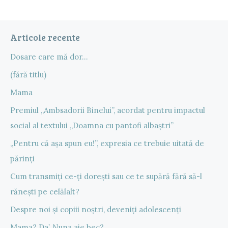
Articole recente
Dosare care mă dor…
(fără titlu)
Mama
Premiul „Ambsadorii Binelui”, acordat pentru impactul
social al textului „Doamna cu pantofi albaștri”
„Pentru că așa spun eu!”, expresia ce trebuie uitată de
părinți
Cum transmiți ce-ți dorești sau ce te supără fără să-l
rănești pe celălalt?
Despre noi și copiii noștri, deveniți adolescenți
Mama? Da` Nuna aie bec?