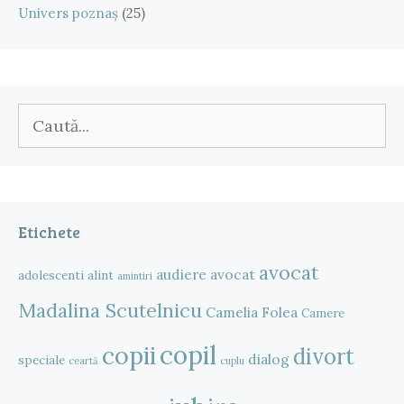
Univers poznaș
(25)
Caută
după:
Etichete
avocat
audiere
avocat
adolescenti
alint
amintiri
Madalina Scutelnicu
Camelia Folea
Camere
copil
copii
divort
dialog
speciale
ceartă
cuplu