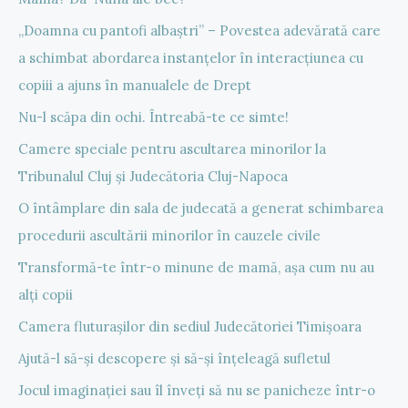
„Doamna cu pantofi albaștri” – Povestea adevărată care
a schimbat abordarea instanțelor în interacțiunea cu
copiii a ajuns în manualele de Drept
Nu-l scăpa din ochi. Întreabă-te ce simte!
Camere speciale pentru ascultarea minorilor la
Tribunalul Cluj și Judecătoria Cluj-Napoca
O întâmplare din sala de judecată a generat schimbarea
procedurii ascultării minorilor în cauzele civile
Transformă-te într-o minune de mamă, așa cum nu au
alți copii
Camera fluturașilor din sediul Judecătoriei Timișoara
Ajută-l să-și descopere și să-și înțeleagă sufletul
Jocul imaginației sau îl înveți să nu se panicheze într-o