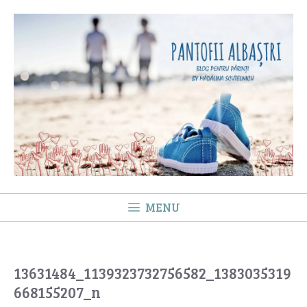
Sari
la
conținut
MENU
13631484_1139323732756582_1383035319
668155207_n