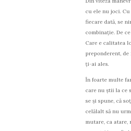
Din viteza manevr
cu ele nu joci. Cu 
fiecare dată, se n
combinație. De ce
Care e calitatea lo
preponderent, de 
ți-ai ales.
În foarte multe fam
care nu știi la ce 
se și spune, că soț
celălalt să nu urm
mutare, ca atare, 