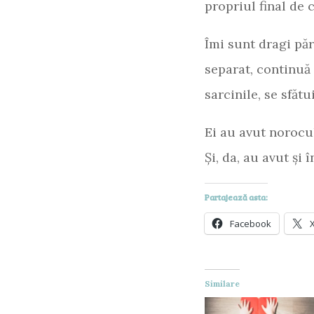
propriul final de 
Îmi sunt dragi pări
separat, continuă 
sarcinile, se sfăt
Ei au avut norocul
Și, da, au avut și
Partajează asta:
Facebook
Similare