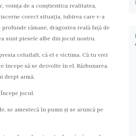
, voința de a conștientiza realitatea,
iscerne corect situația, iubirea care v-a
e profunde rămase, dragostea reală față de
a sunt piesele albe din jocul nostru.
resia celuilalt, că el e victima. Că tu vrei
 ce începe să se dezvolte în el. Răzbunarea.
ui drept armă.
 Începe jocul.
ele, se amestecă în pumn și se aruncă pe