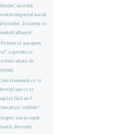
Binelui”, acordat
pentru impactul social
al textului „Doamna cu
pantofi albaștri”
„Pentru că așa spun
eu!”, expresia ce
trebuie uitată de
părinți
Cum transmiți ce-ți
dorești sau ce te
supără fără să-l
rănești pe celălalt?
Despre noi și copiii
noștri, deveniți