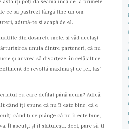
de asta îți poți da seama încă de la primele
 de ce să păstrezi lângă tine un om
uteri, adună-te și scapă de el.
ituațiile din dosarele mele, și văd același
ărturisirea unuia dintre parteneri, că nu
nicie și ar vrea să divorțeze, în celălalt se
sentiment de revoltă maximă și de „ei, las`
eriatul cu care defilai până acum? Adică,
alt când îți spune că nu îi este bine, că e
sculți când ți se plânge că nu îi este bine,
a. Îl asculți și îl sfătuiești, deci, pare să-ți