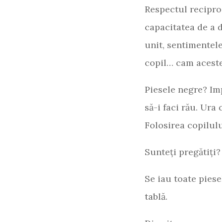
Respectul reciproc
capacitatea de a d
unit, sentimentel
copil… cam aceste
Piesele negre? Imp
să-i faci rău. Ura
Folosirea copilul
Sunteți pregătiți?
Se iau toate pies
tablă.