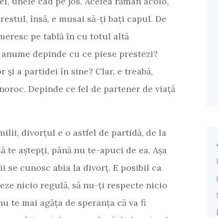
ei, unele cad pe jos. Acelea rămân acolo,
restul, însă, e musai să-ți bați capul. De
imeresc pe tablă în cu totul altă
 anume depinde cu ce piese prestezi?
r și a partidei în sine? Clar, e treabă,
noroc. Depinde ce fel de partener de viață
ilii, divorțul e o astfel de partidă, de la
să te aștepți, până nu te-apuci de ea. Așa
ii se cunosc abia la divorț. E posibil ca
eze nicio regulă, să nu-ți respecte nicio
nu te mai agăța de speranța că va fi