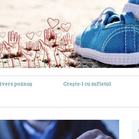
ivers poznaș
Crește-l cu sufletul