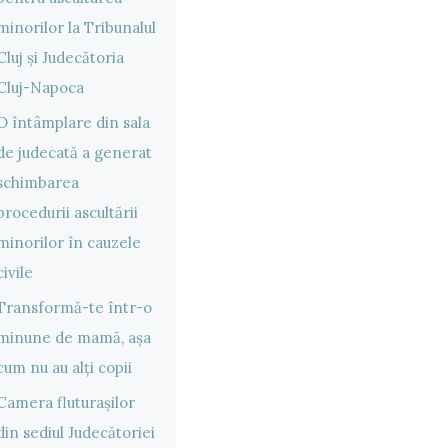
minorilor la Tribunalul
Cluj și Judecătoria
Cluj-Napoca
O întâmplare din sala
de judecată a generat
schimbarea
procedurii ascultării
minorilor în cauzele
civile
Transformă-te într-o
minune de mamă, așa
cum nu au alți copii
Camera fluturașilor
din sediul Judecătoriei