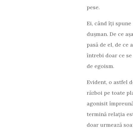
pese.
Ei, când îți spune 
dușman. De ce așa
pasă de el, de ce 
întrebi doar ce s
de egoism.
Evident, o astfel 
război pe toate pl
agonisit împreună
termină relația es
doar urmează soart