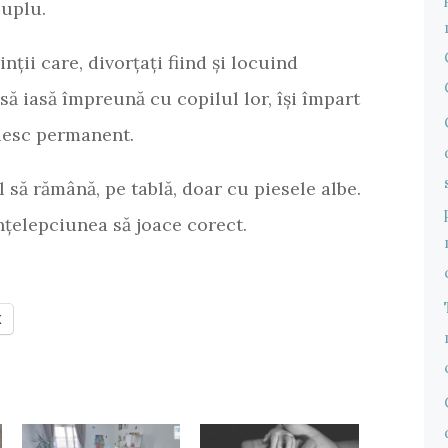
cuplu.
nții care, divorțați fiind și locuind
să iasă împreună cu copilul lor, își împart
uiesc permanent.
 să rămână, pe tablă, doar cu piesele albe.
 înțelepciunea să joace corect.
X