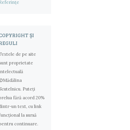
Referințe
COPYRIGHT ŞI
REGULI
Textele de pe site
sunt proprietate
intelectuală
©Mădălina
Scutelnicu. Puteţi
prelua fără acord 20%
dintr-un text, cu link
funcţional la sursă
pentru continuare.