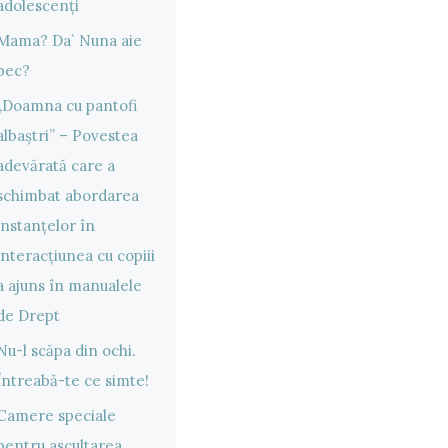
adolescenți
Mama? Da` Nuna aie
bec?
„Doamna cu pantofi
albaștri” – Povestea
adevărată care a
schimbat abordarea
instanțelor în
interacțiunea cu copiii
a ajuns în manualele
de Drept
Nu-l scăpa din ochi.
Întreabă-te ce simte!
Camere speciale
pentru ascultarea