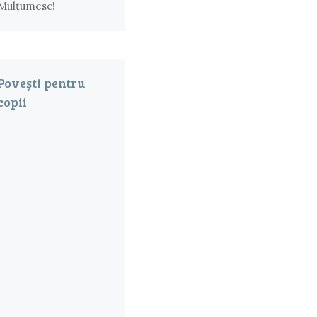
Mulțumesc!
Povești pentru
copii