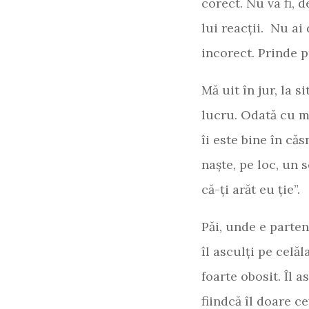
corect. Nu va fi, 
lui reacții. Nu ai
incorect. Prinde p
Mă uit în jur, la s
lucru. Odată cu m
îi este bine în căs
naște, pe loc, un 
că-ți arăt eu ție”.
Păi, unde e parten
îl asculți pe celăl
foarte obosit. Îl a
fiindcă îl doare cev