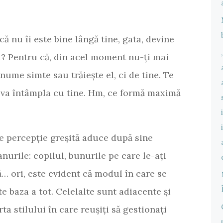
că nu îi este bine lângă tine, gata, devine
? Pentru că, din acel moment nu-ți mai
anume simte sau trăiește el, ci de tine. Te
e va întâmpla cu tine. Hm, ce formă maximă
de percepție greșită aduce după sine
anurile: copilul, bunurile pe care le-ați
… ori, este evident că modul în care se
te baza a tot. Celelalte sunt adiacente și
a stilului în care reușiți să gestionați