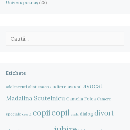
Univers poznaș
(25)
Caută
după:
Etichete
avocat
audiere
avocat
adolescenti
alint
amintiri
Madalina Scutelnicu
Camelia Folea
Camere
copil
copii
divort
dialog
speciale
ceartă
cuplu
iubire