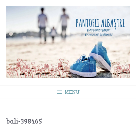
Sari
la
conținut
MENU
bali-398465