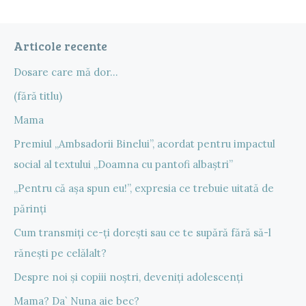
Articole recente
Dosare care mă dor…
(fără titlu)
Mama
Premiul „Ambsadorii Binelui”, acordat pentru impactul
social al textului „Doamna cu pantofi albaștri”
„Pentru că așa spun eu!”, expresia ce trebuie uitată de
părinți
Cum transmiți ce-ți dorești sau ce te supără fără să-l
rănești pe celălalt?
Despre noi și copiii noștri, deveniți adolescenți
Mama? Da` Nuna aie bec?