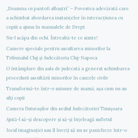
„Doamna cu pantofi albaștri” – Povestea adevărată care
a schimbat abordarea instanțelor în interacțiunea cu
copiii a ajuns în manualele de Drept
Nu-l scăpa din ochi. Întreabă-te ce simte!
Camere speciale pentru ascultarea minorilor la
Tribunalul Cluj și Judecătoria Cluj-Napoca
O întâmplare din sala de judecată a generat schimbarea
procedurii ascultării minorilor în cauzele civile
Transformă-te într-o minune de mamă, așa cum nu au
alți copii
Camera fluturașilor din sediul Judecătoriei Timișoara
Ajută-l să-și descopere și să-și înțeleagă sufletul
Jocul imaginației sau îl înveți să nu se panicheze într-o