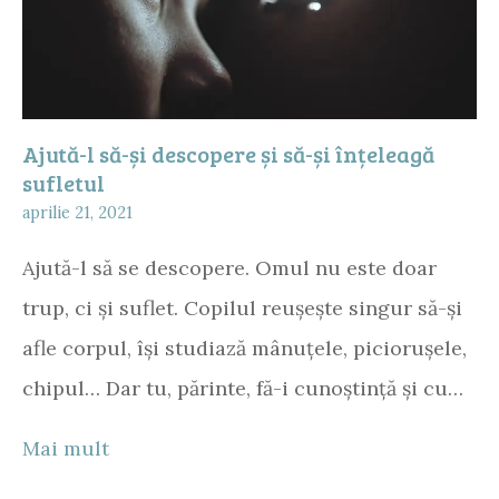
Ajută-l să-și descopere și să-și înțeleagă
sufletul
aprilie 21, 2021
Ajută-l să se descopere. Omul nu este doar
trup, ci și suflet. Copilul reușește singur să-și
afle corpul, își studiază mânuțele, piciorușele,
chipul… Dar tu, părinte, fă-i cunoștință și cu…
Mai mult