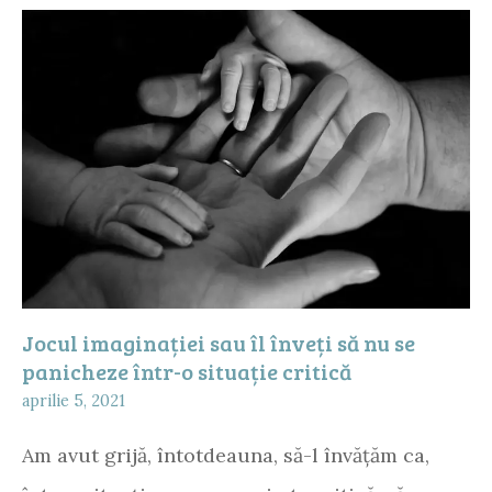
Jocul imaginației sau îl înveți să nu se
panicheze într-o situație critică
aprilie 5, 2021
Am avut grijă, întotdeauna, să-l învățăm ca,