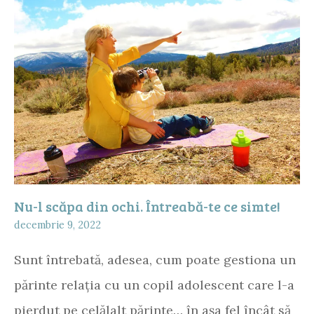
Nu-l scăpa din ochi. Întreabă-te ce simte!
decembrie 9, 2022
Sunt întrebată, adesea, cum poate gestiona un
părinte relația cu un copil adolescent care l-a
pierdut pe celălalt părinte… în așa fel încât să