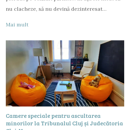
nu clacheze, să nu devină dezinteresat…
Mai mult
Camere speciale pentru ascultarea
minorilor la Tribunalul Cluj și Judecătoria