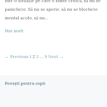
într-o situație pe care o simte critică, să nu se
panicheze. Să nu se sperie, să nu se blocheze
mental acolo, să nu…
Mai mult
← Previous
1
2
3
…
9
Next →
Povești pentru copii