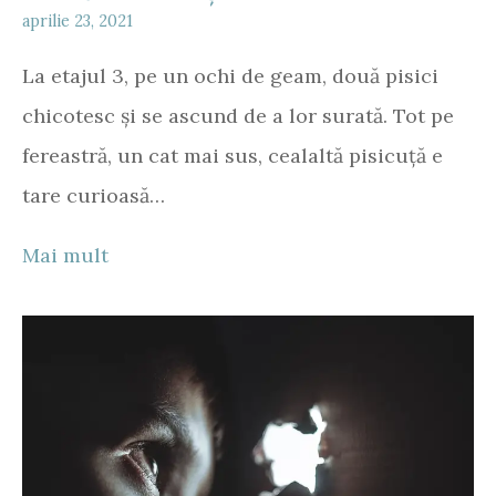
aprilie 23, 2021
La etajul 3, pe un ochi de geam, două pisici
chicotesc și se ascund de a lor surată. Tot pe
fereastră, un cat mai sus, cealaltă pisicuță e
tare curioasă…
Mai mult