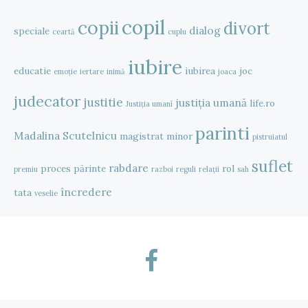
copil
copii
divort
dialog
speciale
ceartă
cuplu
iubire
educatie
iubirea
joc
emoție
iertare
inimă
joaca
judecator
justitie
justiția umană
life.ro
Justiția umanî
parinti
Madalina Scutelnicu
magistrat
minor
pistruiatul
suflet
rabdare
proces
părinte
rol
premiu
razboi
reguli
relații
sah
încredere
tata
veselie