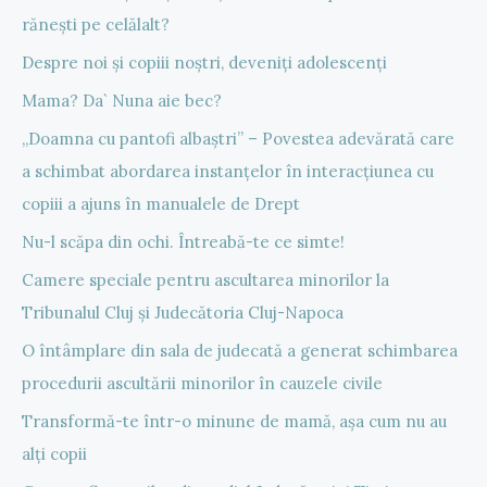
rănești pe celălalt?
Despre noi și copiii noștri, deveniți adolescenți
Mama? Da` Nuna aie bec?
„Doamna cu pantofi albaștri” – Povestea adevărată care
a schimbat abordarea instanțelor în interacțiunea cu
copiii a ajuns în manualele de Drept
Nu-l scăpa din ochi. Întreabă-te ce simte!
Camere speciale pentru ascultarea minorilor la
Tribunalul Cluj și Judecătoria Cluj-Napoca
O întâmplare din sala de judecată a generat schimbarea
procedurii ascultării minorilor în cauzele civile
Transformă-te într-o minune de mamă, așa cum nu au
alți copii