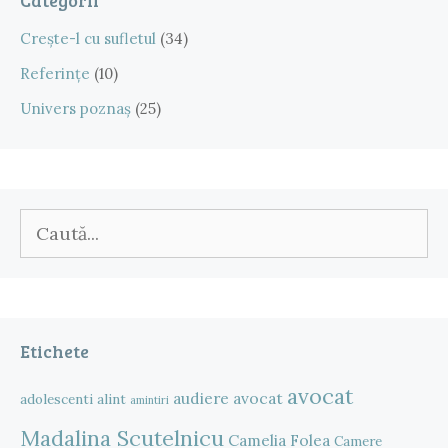
Categorii
Crește-l cu sufletul
(34)
Referințe
(10)
Univers poznaș
(25)
Caută
după:
Etichete
avocat
audiere
avocat
adolescenti
alint
amintiri
Madalina Scutelnicu
Camelia Folea
Camere