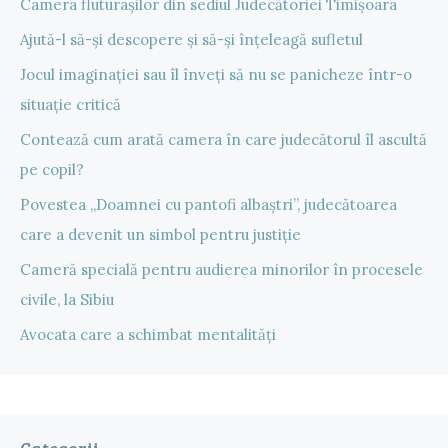
Camera fluturașilor din sediul Judecătoriei Timișoara
Ajută-l să-și descopere și să-și înțeleagă sufletul
Jocul imaginației sau îl înveți să nu se panicheze într-o
situație critică
Contează cum arată camera în care judecătorul îl ascultă
pe copil?
Povestea „Doamnei cu pantofi albaștri”, judecătoarea
care a devenit un simbol pentru justiție
Cameră specială pentru audierea minorilor în procesele
civile, la Sibiu
Avocata care a schimbat mentalități