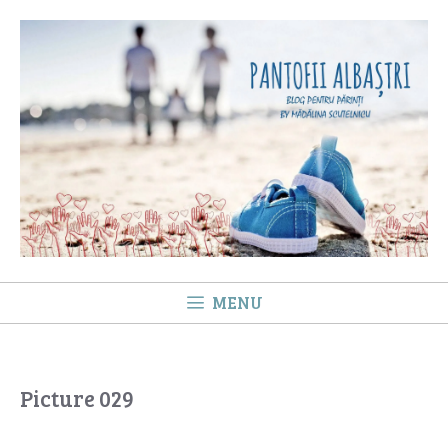
Sari
la
conținut
MENU
Picture 029