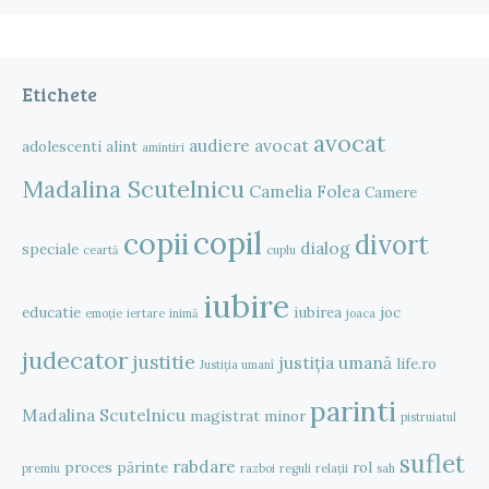
Etichete
avocat
audiere
avocat
adolescenti
alint
amintiri
Madalina Scutelnicu
Camelia Folea
Camere
copil
copii
divort
dialog
speciale
ceartă
cuplu
iubire
educatie
iubirea
joc
emoție
iertare
inimă
joaca
judecator
justitie
justiția umană
life.ro
Justiția umanî
parinti
Madalina Scutelnicu
magistrat
minor
pistruiatul
suflet
rabdare
proces
părinte
rol
premiu
razboi
reguli
relații
sah