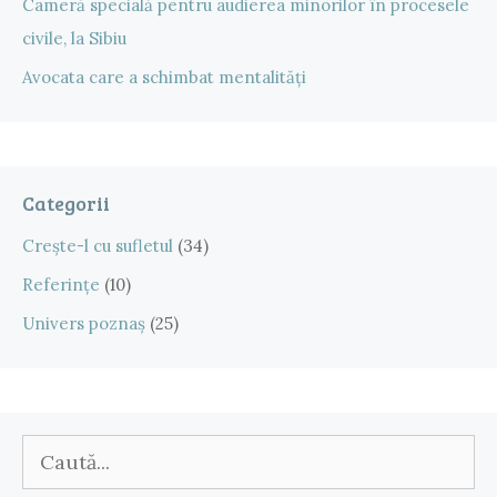
Cameră specială pentru audierea minorilor în procesele
civile, la Sibiu
Avocata care a schimbat mentalități
Categorii
Crește-l cu sufletul
(34)
Referințe
(10)
Univers poznaș
(25)
Caută
după: