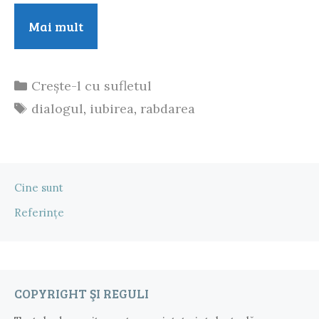
Hai
Mai mult
să
nu-
Categorii
Crește-l cu sufletul
i
Etichete
dialogul
,
iubirea
,
rabdarea
zicem
lui
mami!
Cine sunt
Referințe
COPYRIGHT ŞI REGULI