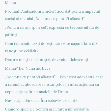
Mama
Premiul „Ambsadorii Binelui”, acordat pentru impactul
social al textului „Doamna cu pantofi albaștri”
„Pentru că așa spun eu!”, expresia ce trebuie uitată de
părinți
Cum transmiți ce-ți dorești sau ce te supără fără să-l
rănești pe celălalt?
Despre noi și copiii noștri, deveniți adolescenți
Mama? Da` Nuna aie bec?
„Doamna cu pantofi albaștri” – Povestea adevărată care
a schimbat abordarea instanțelor în interacțiunea cu
copiii a ajuns în manualele de Drept
Nu-l scăpa din ochi. Întreabă-te ce simte!
Camere speciale pentru ascultarea minorilor la