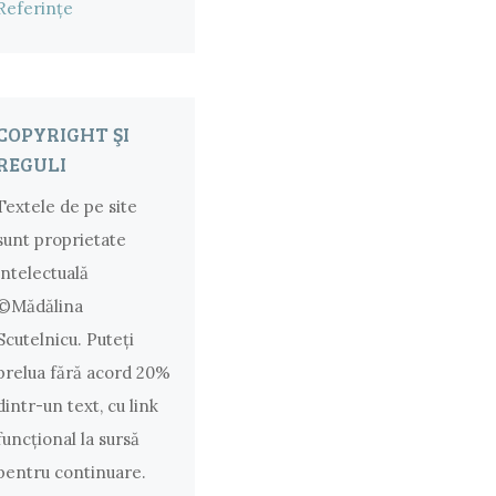
Referințe
COPYRIGHT ŞI
REGULI
Textele de pe site
sunt proprietate
intelectuală
©Mădălina
Scutelnicu. Puteţi
prelua fără acord 20%
dintr-un text, cu link
funcţional la sursă
pentru continuare.