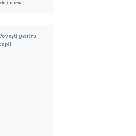
Mulțumesc!
Povești pentru
copii