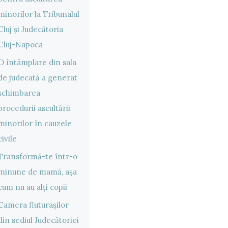
minorilor la Tribunalul
Cluj și Judecătoria
Cluj-Napoca
O întâmplare din sala
de judecată a generat
schimbarea
procedurii ascultării
minorilor în cauzele
civile
Transformă-te într-o
minune de mamă, așa
cum nu au alți copii
Camera fluturașilor
din sediul Judecătoriei