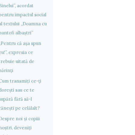
Binelui”, acordat
pentru impactul social
al textului „Doamna cu
pantofi albaștri”
„Pentru că așa spun
eu!”, expresia ce
trebuie uitată de
părinți
Cum transmiți ce-ți
dorești sau ce te
supără fără să-l
rănești pe celălalt?
Despre noi și copiii
noștri, deveniți