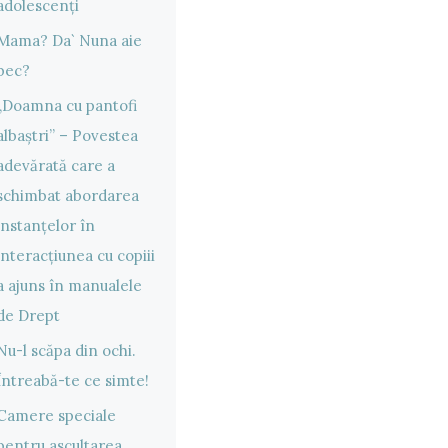
adolescenți
Mama? Da` Nuna aie
bec?
„Doamna cu pantofi
albaștri” – Povestea
adevărată care a
schimbat abordarea
instanțelor în
interacțiunea cu copiii
a ajuns în manualele
de Drept
Nu-l scăpa din ochi.
Întreabă-te ce simte!
Camere speciale
pentru ascultarea