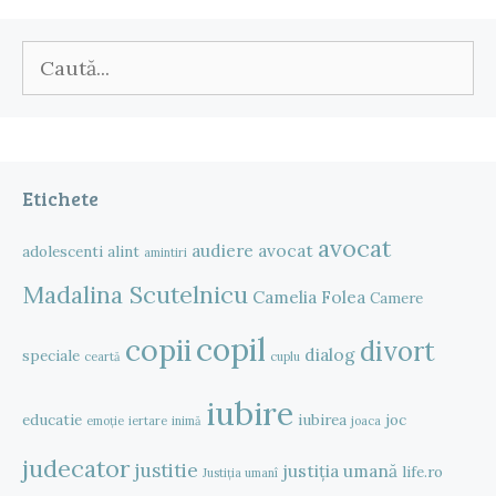
Caută
după:
Etichete
avocat
audiere
avocat
adolescenti
alint
amintiri
Madalina Scutelnicu
Camelia Folea
Camere
copil
copii
divort
dialog
speciale
ceartă
cuplu
iubire
educatie
iubirea
joc
emoție
iertare
inimă
joaca
judecator
justitie
justiția umană
life.ro
Justiția umanî