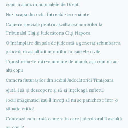
copiii a ajuns în manualele de Drept
Nu-l scăpa din ochi. Întreabă-te ce simte!
Camere speciale pentru ascultarea minorilor la
Tribunalul Cluj și Judecătoria Cluj-Napoca
O întâmplare din sala de judecată a generat schimbarea
procedurii ascultării minorilor în cauzele civile
Transformă-te într-o minune de mamă, așa cum nu au
alți copii
Camera fluturașilor din sediul Judecătoriei Timișoara
Ajută-l să-și descopere și să-și înțeleagă sufletul
Jocul imaginației sau îl înveți să nu se panicheze într-o
situație critică
Contează cum arată camera în care judecătorul îl ascultă
pe copil?