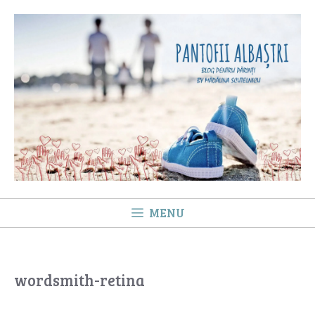
Sari
la
conținut
MENU
wordsmith-retina