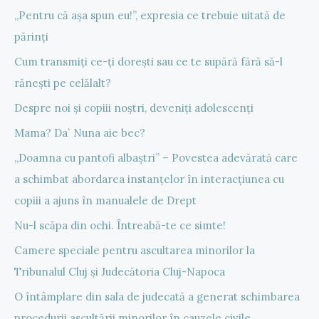
„Pentru că așa spun eu!”, expresia ce trebuie uitată de
părinți
Cum transmiți ce-ți dorești sau ce te supără fără să-l
rănești pe celălalt?
Despre noi și copiii noștri, deveniți adolescenți
Mama? Da` Nuna aie bec?
„Doamna cu pantofi albaștri” – Povestea adevărată care
a schimbat abordarea instanțelor în interacțiunea cu
copiii a ajuns în manualele de Drept
Nu-l scăpa din ochi. Întreabă-te ce simte!
Camere speciale pentru ascultarea minorilor la
Tribunalul Cluj și Judecătoria Cluj-Napoca
O întâmplare din sala de judecată a generat schimbarea
procedurii ascultării minorilor în cauzele civile