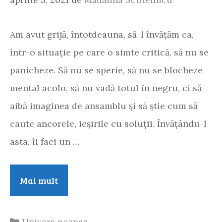
Am avut grijă, întotdeauna, să-l învățăm ca,
într-o situație pe care o simte critică, să nu se
panicheze. Să nu se sperie, să nu se blocheze
mental acolo, să nu vadă totul în negru, ci să
aibă imaginea de ansamblu și să știe cum să
caute ancorele, ieșirile cu soluții. Învățându-l
asta, îi faci un …
Jocul
Mai mult
imaginației
sau
Categorii
Univers poznaș