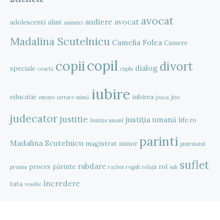
avocat
audiere
avocat
adolescenti
alint
amintiri
Madalina Scutelnicu
Camelia Folea
Camere
copil
copii
divort
dialog
speciale
ceartă
cuplu
iubire
educatie
iubirea
joc
emoție
iertare
inimă
joaca
judecator
justitie
justiția umană
life.ro
Justiția umanî
parinti
Madalina Scutelnicu
magistrat
minor
pistruiatul
suflet
rabdare
proces
părinte
rol
premiu
razboi
reguli
relații
sah
încredere
tata
veselie