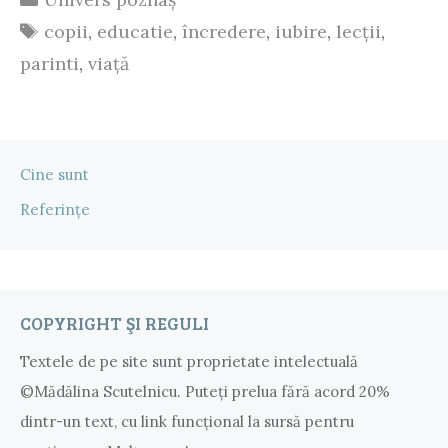
îl
Etichete
copii
,
educatie
,
încredere
,
iubire
,
lecții
,
înveți
parinti
,
viață
să
nu
se
Cine sunt
panicheze
Referințe
într-
o
situație
COPYRIGHT ŞI REGULI
critică
Textele de pe site sunt proprietate intelectuală
©Mădălina Scutelnicu. Puteţi prelua fără acord 20%
dintr-un text, cu link funcţional la sursă pentru