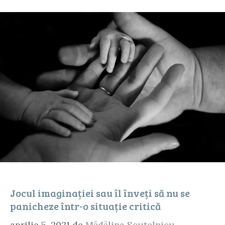
Jocul imaginației sau îl înveți să nu se
panicheze într-o situație critică
aprilie 5, 2021
de
Mădălina Scutelnicu