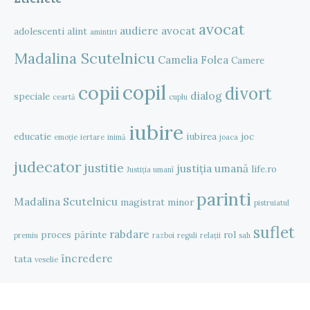
avocat
audiere
avocat
adolescenti
alint
amintiri
Madalina Scutelnicu
Camelia Folea
Camere
copil
copii
divort
dialog
speciale
ceartă
cuplu
iubire
educatie
iubirea
joc
emoție
iertare
inimă
joaca
judecator
justitie
justiția umană
life.ro
Justiția umanî
parinti
Madalina Scutelnicu
magistrat
minor
pistruiatul
suflet
rabdare
proces
părinte
rol
premiu
razboi
reguli
relații
sah
încredere
tata
veselie