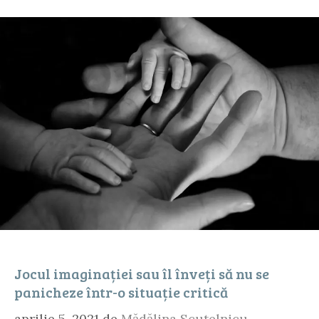
Jocul imaginației sau îl înveți să nu se
panicheze într-o situație critică
aprilie 5, 2021
de
Mădălina Scutelnicu