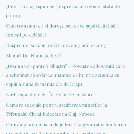
„Pentru că așa spun eu!”, expresia ce trebuie uitată de
părinți
Cum transmiți ce-ți dorești sau ce te supără fără să-l
rănești pe celălalt?
Despre noi și copiii noștri, deveniți adolescenți
Mama? Da` Nuna aie bec?
„Doamna cu pantofi albaștri” – Povestea adevărată care
a schimbat abordarea instanțelor în interacțiunea cu
copiii a ajuns în manualele de Drept
Nu-l scăpa din ochi. Întreabă-te ce simte!
Camere speciale pentru ascultarea minorilor la
Tribunalul Cluj și Judecătoria Cluj-Napoca
O întâmplare din sala de judecată a generat schimbarea
procedurii ascultării minorilor în cauzele civile