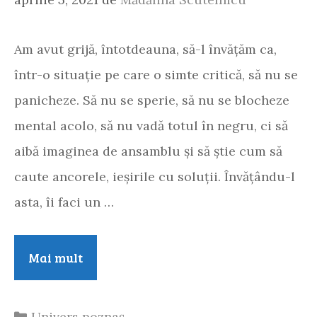
Am avut grijă, întotdeauna, să-l învățăm ca,
într-o situație pe care o simte critică, să nu se
panicheze. Să nu se sperie, să nu se blocheze
mental acolo, să nu vadă totul în negru, ci să
aibă imaginea de ansamblu și să știe cum să
caute ancorele, ieșirile cu soluții. Învățându-l
asta, îi faci un …
Jocul
Mai mult
imaginației
sau
Categorii
Univers poznaș