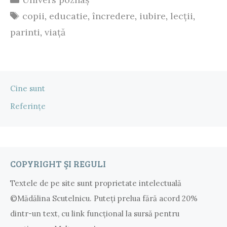
îl
Etichete
copii
,
educatie
,
încredere
,
iubire
,
lecții
,
înveți
parinti
,
viață
să
nu
se
Cine sunt
panicheze
Referințe
într-
o
situație
COPYRIGHT ŞI REGULI
critică
Textele de pe site sunt proprietate intelectuală
©Mădălina Scutelnicu. Puteţi prelua fără acord 20%
dintr-un text, cu link funcţional la sursă pentru