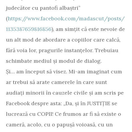
judecător cu pantofi albaștri”
(
https://www.facebook.com/madascut/posts/
1135387659816856
), am simțit că este nevoie de
un alt mod de abordare a copiilor care calcă,
fără voia lor, pragurile instanțelor. Trebuiau
schimbate mediul și modul de dialog.
Și… am început să visez. Mi-am imaginat cum
ar trebui să arate camerele în care sunt
audiați minorii în cauzele civile și am scris pe
Facebook despre asta: „Da, și în JUSTIȚIE se
lucrează cu COPII! Ce frumos ar fi să existe o
cameră, acolo, cu o papușă voioasă, cu un