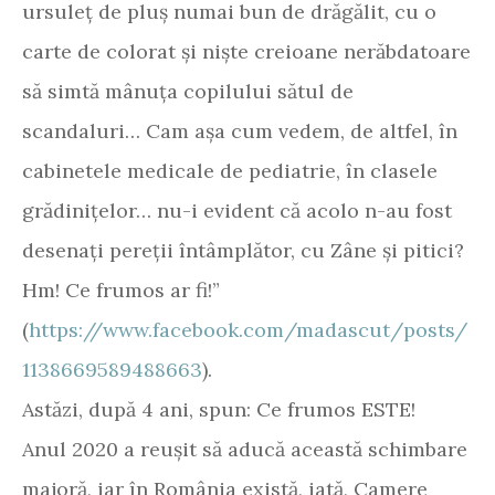
ursuleț de pluș numai bun de drăgălit, cu o
carte de colorat și niște creioane nerăbdatoare
să simtă mânuța copilului sătul de
scandaluri… Cam așa cum vedem, de altfel, în
cabinetele medicale de pediatrie, în clasele
grădinițelor… nu-i evident că acolo n-au fost
desenați pereții întâmplător, cu Zâne și pitici?
Hm! Ce frumos ar fi!”
(
https://www.facebook.com/madascut/posts/
1138669589488663
).
Astăzi, după 4 ani, spun: Ce frumos ESTE!
Anul 2020 a reușit să aducă această schimbare
majoră, iar în România există, iată, Camere