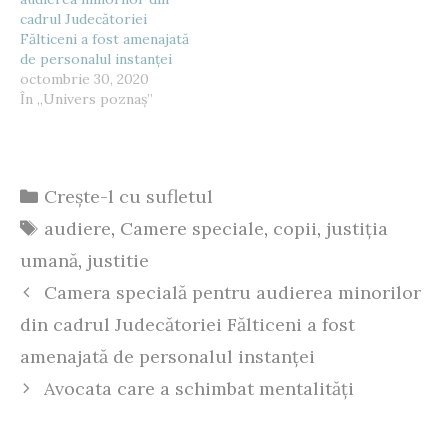
cadrul Judecătoriei
Fălticeni a fost amenajată
de personalul instanței
octombrie 30, 2020
În „Univers poznaș”
Categorii
Crește-l cu sufletul
Etichete
audiere
,
Camere speciale
,
copii
,
justiția
umană
,
justitie
Camera specială pentru audierea minorilor
din cadrul Judecătoriei Fălticeni a fost
amenajată de personalul instanței
Avocata care a schimbat mentalități