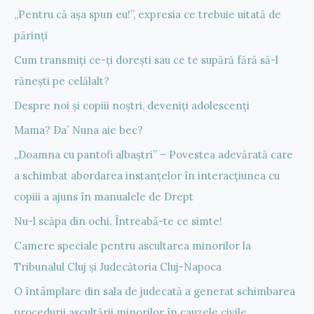
„Pentru că așa spun eu!”, expresia ce trebuie uitată de
părinți
Cum transmiți ce-ți dorești sau ce te supără fără să-l
rănești pe celălalt?
Despre noi și copiii noștri, deveniți adolescenți
Mama? Da` Nuna aie bec?
„Doamna cu pantofi albaștri” – Povestea adevărată care
a schimbat abordarea instanțelor în interacțiunea cu
copiii a ajuns în manualele de Drept
Nu-l scăpa din ochi. Întreabă-te ce simte!
Camere speciale pentru ascultarea minorilor la
Tribunalul Cluj și Judecătoria Cluj-Napoca
O întâmplare din sala de judecată a generat schimbarea
procedurii ascultării minorilor în cauzele civile