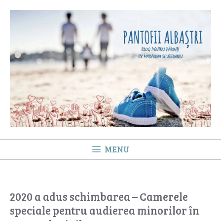
Sari
la
conținut
MENU
2020 a adus schimbarea – Camerele
speciale pentru audierea minorilor în