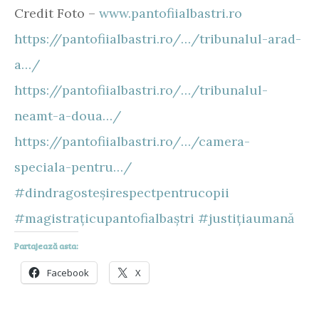
Credit Foto –
www.pantofiialbastri.ro
https://pantofiialbastri.ro/…/tribunalul-arad-
a…/
https://pantofiialbastri.ro/…/tribunalul-
neamt-a-doua…/
https://pantofiialbastri.ro/…/camera-
speciala-pentru…/
#dindragosteșirespectpentrucopii
#magistrațicupantofialbaștri
#justițiaumană
Partajează asta:
Facebook
X