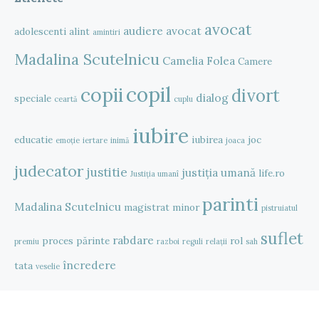
avocat
audiere
avocat
adolescenti
alint
amintiri
Madalina Scutelnicu
Camelia Folea
Camere
copil
copii
divort
dialog
speciale
ceartă
cuplu
iubire
educatie
iubirea
joc
emoție
iertare
inimă
joaca
judecator
justitie
justiția umană
life.ro
Justiția umanî
parinti
Madalina Scutelnicu
magistrat
minor
pistruiatul
suflet
rabdare
proces
părinte
rol
premiu
razboi
reguli
relații
sah
încredere
tata
veselie