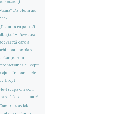
adolescenți
Mama? Da` Nuna aie
bec?
„Doamna cu pantofi
albaștri” – Povestea
adevărată care a
schimbat abordarea
instanțelor în
interacțiunea cu copiii
a ajuns în manualele
de Drept
Nu-l scăpa din ochi.
Întreabă-te ce simte!
Camere speciale
pentru ascultarea