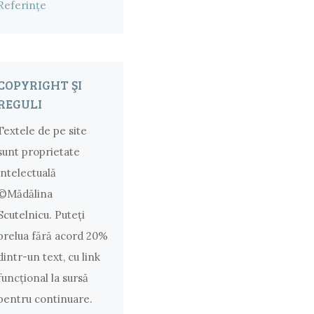
Referințe
COPYRIGHT ŞI
REGULI
Textele de pe site
sunt proprietate
intelectuală
©Mădălina
Scutelnicu. Puteţi
prelua fără acord 20%
dintr-un text, cu link
funcţional la sursă
pentru continuare.