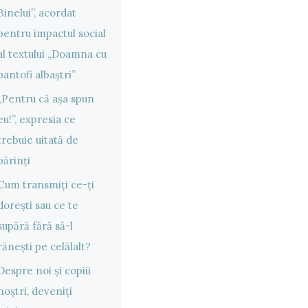
Binelui”, acordat
pentru impactul social
al textului „Doamna cu
pantofi albaștri”
„Pentru că așa spun
eu!”, expresia ce
trebuie uitată de
părinți
Cum transmiți ce-ți
dorești sau ce te
supără fără să-l
rănești pe celălalt?
Despre noi și copiii
noștri, deveniți