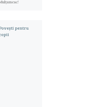
Mulțumesc!
Povești pentru
copii