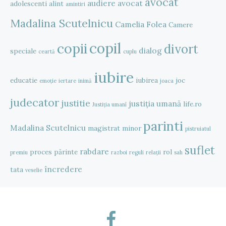
avocat
audiere
avocat
adolescenti
alint
amintiri
Madalina Scutelnicu
Camelia Folea
Camere
copil
copii
divort
dialog
speciale
ceartă
cuplu
iubire
educatie
iubirea
joc
emoție
iertare
inimă
joaca
judecator
justitie
justiția umană
life.ro
Justiția umanî
parinti
Madalina Scutelnicu
magistrat
minor
pistruiatul
suflet
rabdare
proces
părinte
rol
premiu
razboi
reguli
relații
sah
încredere
tata
veselie