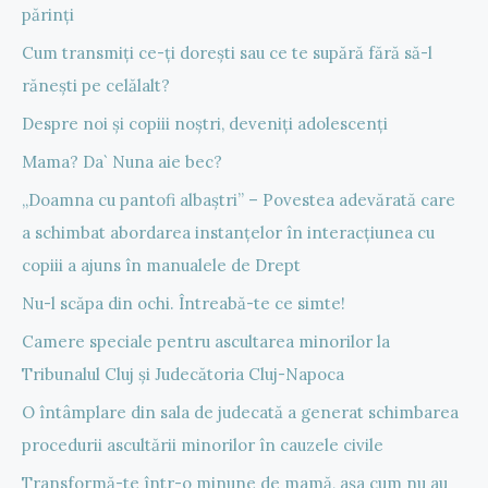
părinți
Cum transmiți ce-ți dorești sau ce te supără fără să-l
rănești pe celălalt?
Despre noi și copiii noștri, deveniți adolescenți
Mama? Da` Nuna aie bec?
„Doamna cu pantofi albaștri” – Povestea adevărată care
a schimbat abordarea instanțelor în interacțiunea cu
copiii a ajuns în manualele de Drept
Nu-l scăpa din ochi. Întreabă-te ce simte!
Camere speciale pentru ascultarea minorilor la
Tribunalul Cluj și Judecătoria Cluj-Napoca
O întâmplare din sala de judecată a generat schimbarea
procedurii ascultării minorilor în cauzele civile
Transformă-te într-o minune de mamă, așa cum nu au