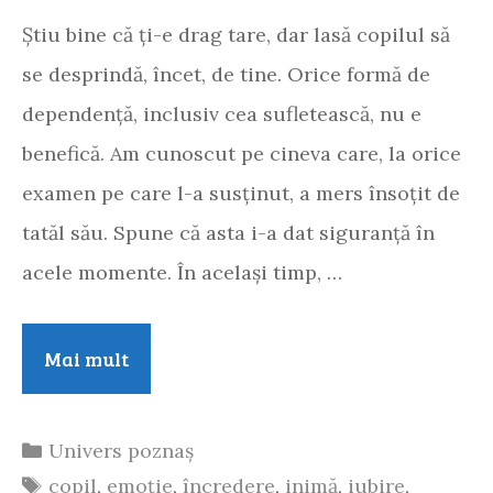
Știu bine că ți-e drag tare, dar lasă copilul să
se desprindă, încet, de tine. Orice formă de
dependență, inclusiv cea sufletească, nu e
benefică. Am cunoscut pe cineva care, la orice
examen pe care l-a susținut, a mers însoțit de
tatăl său. Spune că asta i-a dat siguranță în
acele momente. În același timp, …
Alessia
Mai mult
Categorii
Univers poznaș
Etichete
copil
,
emoție
,
încredere
,
inimă
,
iubire
,