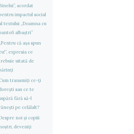
Binelui”, acordat
pentru impactul social
al textului „Doamna cu
pantofi albaștri”
„Pentru că așa spun
eu!”, expresia ce
trebuie uitată de
părinți
Cum transmiți ce-ți
dorești sau ce te
supără fără să-l
rănești pe celălalt?
Despre noi și copiii
noștri, deveniți