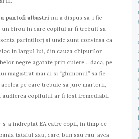
arul.
 pantofi albastri
nu a dispus sa-i fie
un birou in care copilul ar fi trebuit sa
bsenta parintilor) si unde sunt convinsa ca
eloc in largul lui, din cauza chipurilor
belor negre agatate prin cuiere… daca, pe
i magistrat mai ai si “ghinionul” sa fie
 acelea pe care trebuie sa jure martorii,
audierea copilului ar fi fost iremediabil
s-a indreptat EA catre copil, in timp ce
ania tatalui sau, care, bun sau rau, avea