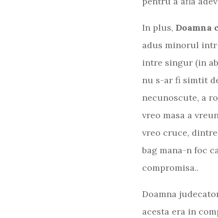
pentru a afla adev
In plus,
Doamna cu
adus minorul intr-
intre singur (in a
nu s-ar fi simtit d
necunoscute, a ro
vreo masa a vreunu
vreo cruce, dintre
bag mana-n foc ca 
compromisa..
Doamna judecator 
acesta era in comp