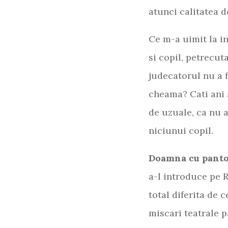
atunci calitatea d
Ce m-a uimit la i
si copil, petrecut
judecatorul nu a f
cheama? Cati ani a
de uzuale, ca nu 
niciunui copil.
Doamna cu pantof
a-l introduce pe R
total diferita de 
miscari teatrale p