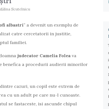
ștri
dălina Scutelnicu
fi albastri
” a devenit un exemplu de
izat catre cercetatorii in justitie,
ptul familiei.
a doamna
judecator Camelia Folea
va
 benefica a procedurii audierii minorilor
dintre cazuri, un copil este extrem de
irea cu un adult pe care nu-l cunoaste.
ul se fastaceste, isi ascunde chipul