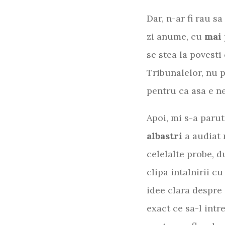
Dar, n-ar fi rau s
zi anume, cu
mai 
se stea la povesti
Tribunalelor, nu pe
pentru ca asa e n
Apoi, mi s-a paru
albastri
a audiat
celelalte probe, d
clipa intalnirii c
idee clara despre 
exact ce sa-l intr