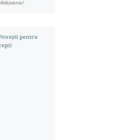
Mulțumesc!
Povești pentru
copii