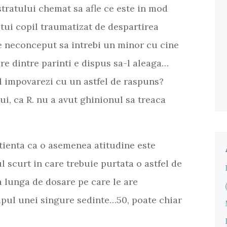
stratului chemat sa afle ce este in mod
tui copil traumatizat de despartirea
de neconceput sa intrebi un minor cu cine
are dintre parinti e dispus sa-l aleaga…
 impovarezi cu un astfel de raspuns?
i, ca R. nu a avut ghinionul sa treaca
tienta ca o asemenea atitudine este
 scurt in care trebuie purtata o astfel de
ta lunga de dosare pe care le are
mpul unei singure sedinte…50, poate chiar