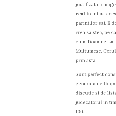
justificata a magi
real
in inima aces
parintilor sai. E 
vrea sa stea, pe c
cum, Doamne, sa-l
Multumesc, Cerulu
prin asta!
Sunt perfect cons
generata de timpul
discutie si de lis
judecatorul in ti
100…