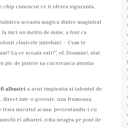
e chip cunoscut ce ii oferea siguranta.
ntalnirea aceasta magica dintre magistrat
a la nici un metru de mine, a fost ca
olosit clasicele intrebari: – Cum te
ni? La ce scoala esti?”, of, Doamne!, atat
au pic de putere sa cucereasca atentia
i albastri
a avut inspiratia si talentul de
. direct intr-o poveste, una frumoasa,
ce traia micutul acasa: prezentandu-i cu
antofii ei albastri, roba neagra pe post de