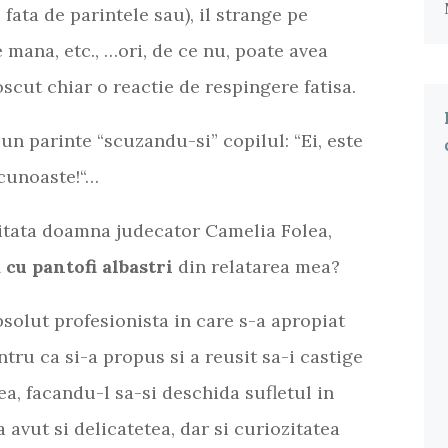
 fata de parintele sau), il strange pe
 mana, etc., …ori, de ce nu, poate avea
scut chiar o reactie de respingere fatisa.
eun parinte “scuzandu-si” copilul: “Ei, este
 cunoaste!“…
citata doamna judecator Camelia Folea,
cu pantofi albastri
din relatarea mea?
solut profesionista in care s-a apropiat
entru ca si-a propus si a reusit sa-i castige
a, facandu-l sa-si deschida sufletul in
a avut si delicatetea, dar si curiozitatea