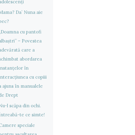
adolescenți
Mama? Da` Nuna aie
bec?
„Doamna cu pantofi
albaștri” – Povestea
adevărată care a
schimbat abordarea
instanțelor în
interacțiunea cu copiii
a ajuns în manualele
de Drept
Nu-l scăpa din ochi.
Întreabă-te ce simte!
Camere speciale
pentru ascultarea