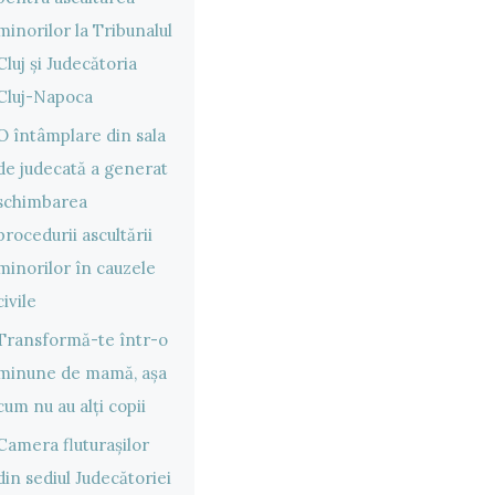
minorilor la Tribunalul
Cluj și Judecătoria
Cluj-Napoca
O întâmplare din sala
de judecată a generat
schimbarea
procedurii ascultării
minorilor în cauzele
civile
Transformă-te într-o
minune de mamă, așa
cum nu au alți copii
Camera fluturașilor
din sediul Judecătoriei