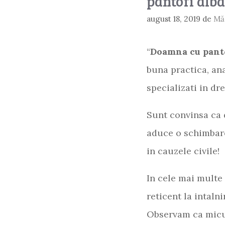
pantofi alba
august 18, 2019
de
Mă
“
Doamna cu panto
buna practica, anal
specializati in dre
Sunt convinsa c
aduce o schimbare
in cauzele civile!
In cele mai multe 
reticent la intaln
Observam ca micut