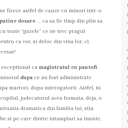
a se fixeze astfel de cauze cu minori intr-o
putine dosare
… ca sa fie timp din plin sa
 cu toate “gazele” ce ne trec pragul
ntru ca vor, si deloc din vina lor, ci
ecesar!
t exceptional ca
magistratul cu pantofi
 minorul
dupa
ce au fost administrate
upa martori, dupa interogatorii. Astfel, in
u copilul, judecatorul avea formata, deja, o
situatia dramatica din familia lui, stia
ebe si pe care dintre intamplari sa insiste,