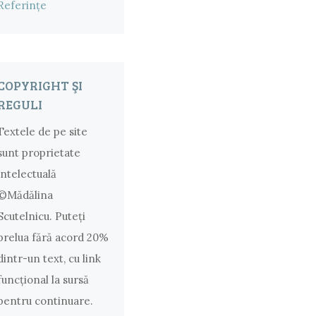
Referințe
COPYRIGHT ŞI
REGULI
Textele de pe site
sunt proprietate
intelectuală
©Mădălina
Scutelnicu. Puteţi
prelua fără acord 20%
dintr-un text, cu link
funcţional la sursă
pentru continuare.