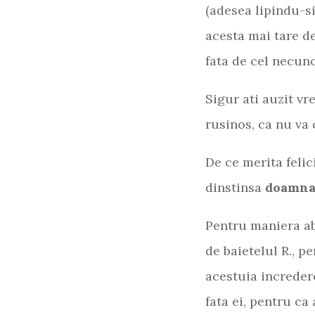
(adesea lipindu-si
acesta mai tare de
fata de cel necuno
Sigur ati auzit vr
rusinos, ca nu va
De ce merita feli
dinstinsa
doamna 
Pentru maniera ab
de baietelul R., p
acestuia incredere
fata ei, pentru ca 