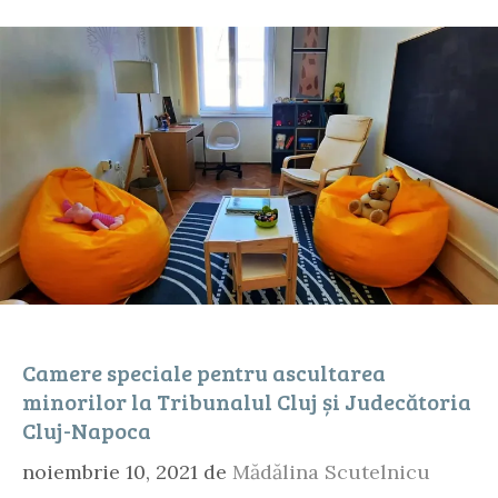
Camere speciale pentru ascultarea
minorilor la Tribunalul Cluj și Judecătoria
Cluj-Napoca
noiembrie 10, 2021
de
Mădălina Scutelnicu