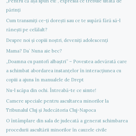
„Pentru că așa spun eu!”, expresia ce trebuie uitată de
părinți
Cum transmiți ce-ți dorești sau ce te supără fără să-l
rănești pe celălalt?
Despre noi și copiii noștri, deveniți adolescenți
Mama? Da` Nuna aie bec?
„Doamna cu pantofi albaștri” – Povestea adevărată care
a schimbat abordarea instanțelor în interacțiunea cu
copiii a ajuns în manualele de Drept
Nu-l scăpa din ochi. Întreabă-te ce simte!
Camere speciale pentru ascultarea minorilor la
Tribunalul Cluj și Judecătoria Cluj-Napoca
O întâmplare din sala de judecată a generat schimbarea
procedurii ascultării minorilor în cauzele civile