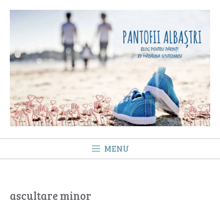
Sari
la
conținut
MENU
ascultare minor