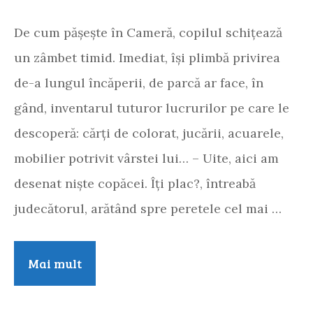
De cum pășește în Cameră, copilul schițează
un zâmbet timid. Imediat, își plimbă privirea
de-a lungul încăperii, de parcă ar face, în
gând, inventarul tuturor lucrurilor pe care le
descoperă: cărți de colorat, jucării, acuarele,
mobilier potrivit vârstei lui… – Uite, aici am
desenat niște copăcei. Îți plac?, întreabă
judecătorul, arătând spre peretele cel mai …
Camere
Mai mult
speciale