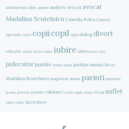
avocat
audiere
avocat
adolescenti
alint
amintiri
Madalina Scutelnicu
Camelia Folea
Camere
copil
copii
divort
dialog
speciale
ceartă
cuplu
iubire
educatie
iubirea
joc
emoție
iertare
inimă
joaca
judecator
justitie
justiția umană
life.ro
Justiția umanî
parinti
Madalina Scutelnicu
magistrat
minor
pistruiatul
suflet
rabdare
proces
părinte
rol
premiu
razboi
reguli
relații
sah
încredere
tata
veselie