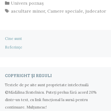
pentru
Categorii
Univers poznaș
ascultarea
Etichete
ascultare minor
,
Camere speciale
,
judecator
minorilor
la
Tribunalul
Cine sunt
Cluj
Referințe
și
Judecătoria
Cluj-
COPYRIGHT ŞI REGULI
Napoca
Textele de pe site sunt proprietate intelectuală
©Mădălina Scutelnicu. Puteţi prelua fără acord 20%
dintr-un text, cu link funcţional la sursă pentru
continuare. Mulțumesc!