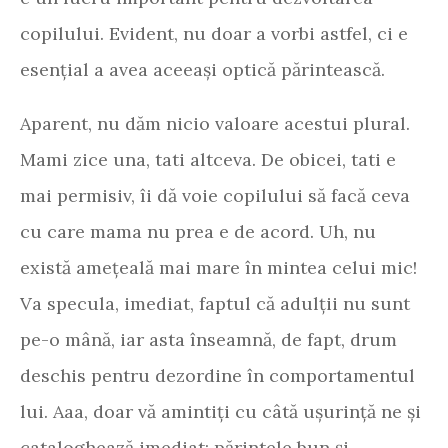
copilului. Evident, nu doar a vorbi astfel, ci e
esențial a avea aceeași optică părintească.
Aparent, nu dăm nicio valoare acestui plural.
Mami zice una, tati altceva. De obicei, tati e
mai permisiv, îi dă voie copilului să facă ceva
cu care mama nu prea e de acord. Uh, nu
există amețeală mai mare în mintea celui mic!
Va specula, imediat, faptul că adulții nu sunt
pe-o mână, iar asta înseamnă, de fapt, drum
deschis pentru dezordine în comportamentul
lui. Aaa, doar vă amintiți cu câtă ușurință ne și
cataloghează imediat: părintele bun și