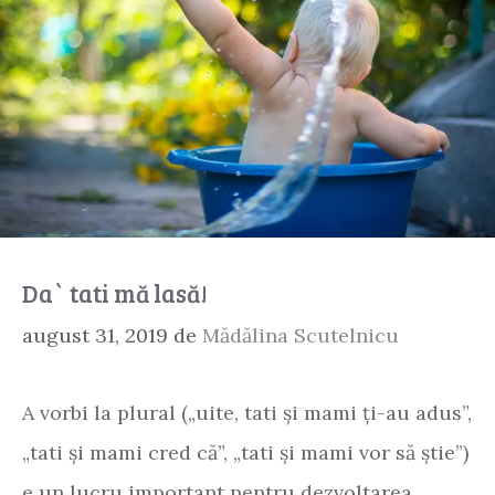
Da` tati mă lasă!
august 31, 2019
de
Mădălina Scutelnicu
A vorbi la plural („uite, tati și mami ți-au adus”,
„tati și mami cred că”, „tati și mami vor să știe”)
e un lucru important pentru dezvoltarea