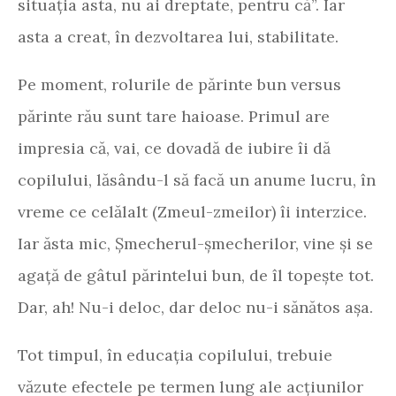
situația asta, nu ai dreptate, pentru că”. Iar
asta a creat, în dezvoltarea lui, stabilitate.
Pe moment, rolurile de părinte bun versus
părinte rău sunt tare haioase. Primul are
impresia că, vai, ce dovadă de iubire îi dă
copilului, lăsându-l să facă un anume lucru, în
vreme ce celălalt (Zmeul-zmeilor) îi interzice.
Iar ăsta mic, Șmecherul-șmecherilor, vine și se
agață de gâtul părintelui bun, de îl topește tot.
Dar, ah! Nu-i deloc, dar deloc nu-i sănătos așa.
Tot timpul, în educația copilului, trebuie
văzute efectele pe termen lung ale acțiunilor