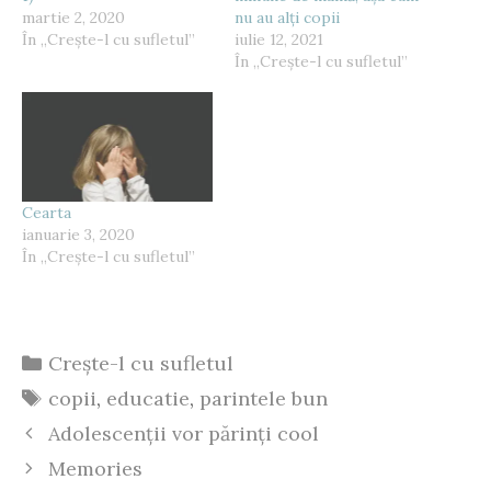
martie 2, 2020
nu au alți copii
În „Crește-l cu sufletul”
iulie 12, 2021
În „Crește-l cu sufletul”
Cearta
ianuarie 3, 2020
În „Crește-l cu sufletul”
Categorii
Crește-l cu sufletul
Etichete
copii
,
educatie
,
parintele bun
Adolescenții vor părinți cool
Memories