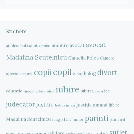
după:
Etichete
avocat
audiere
avocat
adolescenti
alint
amintiri
Madalina Scutelnicu
Camelia Folea
Camere
copil
copii
divort
dialog
speciale
ceartă
cuplu
iubire
educatie
iubirea
joc
emoție
iertare
inimă
joaca
judecator
justitie
justiția umană
life.ro
Justiția umanî
parinti
Madalina Scutelnicu
magistrat
minor
pistruiatul
suflet
rabdare
proces
părinte
rol
premiu
razboi
reguli
relații
sah