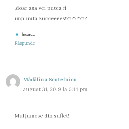
,doar asa vei putea fi
implinita!Succeeees!????????
Încarc...
Răspunde
Mădălina Scutelnicu
august 31, 2019 la 6:14 pm
Mulțumesc din suflet!