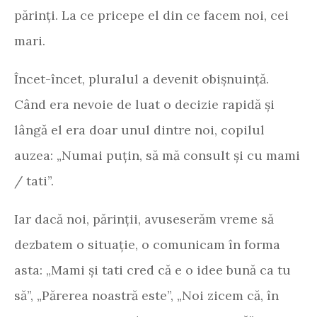
părinți. La ce pricepe el din ce facem noi, cei
mari.
Încet-încet, pluralul a devenit obișnuință.
Când era nevoie de luat o decizie rapidă și
lângă el era doar unul dintre noi, copilul
auzea: „Numai puțin, să mă consult și cu mami
/ tati”.
Iar dacă noi, părinții, avuseserăm vreme să
dezbatem o situație, o comunicam în forma
asta: „Mami și tati cred că e o idee bună ca tu
să”, „Părerea noastră este”, „Noi zicem că, în