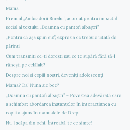
Mama
Premiul „Ambsadorii Binelui”, acordat pentru impactul
social al textului „Doamna cu pantofi albaștri”
„Pentru că așa spun eu!”, expresia ce trebuie uitată de
părinți
Cum transmiți ce-ți dorești sau ce te supără fără să-l
rănești pe celălalt?
Despre noi și copiii noștri, deveniți adolescenți
Mama? Da` Nuna aie bec?
„Doamna cu pantofi albaștri” – Povestea adevărată care
a schimbat abordarea instanțelor în interacțiunea cu
copiii a ajuns în manualele de Drept
Nu-l scăpa din ochi. Întreabă-te ce simte!